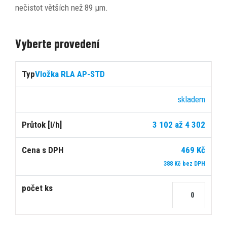
nečistot větších než 89 μm.
Vyberte provedení
Cena
Vložka RLA AP-STD
s
Počet
Typ
Dostupnost
Průtok
DPH
ks
skladem
3 102 až 4 302
[l/h]
469 Kč
388 Kč bez DPH