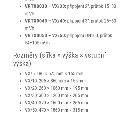
VRTX0030 – VX/30:
připojení 2", průtok 15–30
m³/h
VRTX0040 – VX/40:
připojení 3", průtok 25–60
m³/h
VRTX0050 – VX/50:
připojení DN100, průtok
54–105 m³/h
Rozměry (šířka × výška × vstupní
výška)
VX/5: 180 × 525 mm × 155 mm
VX/10: 205 × 860 mm × 155 mm
VX/20: 260 × 1060 mm × 195 mm
VX/30: 300 × 1200 mm × 205 mm
VX/40: 370 × 1600 mm × 265 mm
VX/50: 470 × 1860 mm × 315 mm