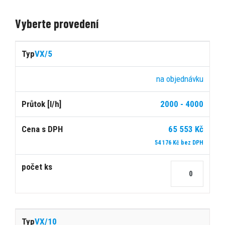
Vyberte provedení
Cena
VX/5
s
Počet
Typ
Dostupnost
Průtok
DPH
ks
na objednávku
2000 - 4000
[l/h]
65 553 Kč
54 176 Kč bez DPH
VX/10