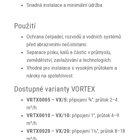
Snadná instalace a minimální údržba.
Použití
Ochrana čerpadel, rozvodů a vodních systémů
před abrazivními nečistotami.
Separace písku, kalů a částic v průmyslu,
zemědělství, zavlažování a technologiích.
Vhodné pro instalace s vysokým průtokem a
nároky na spolehlivost.
Dostupné varianty VORTEX
VRTX0005 – VX/5:
připojení ¾", průtok 2–4
m³/h
VRTX0010 – VX/10:
připojení 1", průtok 4–9
m³/h
VRTX0020 – VX/20:
připojení 1½", průtok 8–18
m³/h