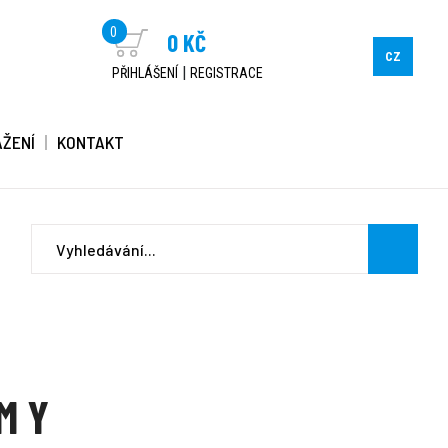
0
0 KČ
CZ
|
PŘIHLÁŠENÍ
REGISTRACE
AŽENÍ
KONTAKT
M Y