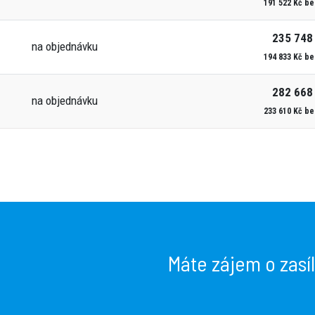
191 522 Kč b
235 748
na objednávku
194 833 Kč b
282 668
na objednávku
233 610 Kč b
Máte zájem o zasí