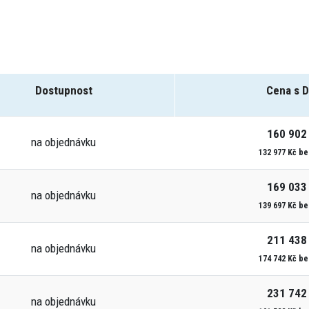
Dostupnost
Cena s 
160 902
na objednávku
132 977 Kč b
169 033
na objednávku
139 697 Kč b
211 438
na objednávku
174 742 Kč b
231 742
na objednávku