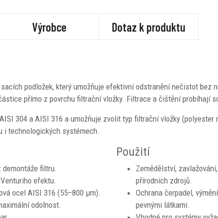
Výrobce
Dotaz k produktu
gií sacích podložek, který umožňuje efektivní odstranění nečistot bez
ástice přímo z povrchu filtrační vložky. Filtrace a čištění probíhají
ISI 304 a AISI 316 a umožňuje zvolit typ filtrační vložky (polyester
lu i technologických systémech.
Použití
 demontáže filtru.
Zemědělství, zavlažování,
 Venturiho efektu.
přírodních zdrojů.
zová ocel AISI 316 (55–800 μm).
Ochrana čerpadel, výmění
maximální odolnost.
pevnými látkami.
bar.
Vhodné pro systémy vyžad