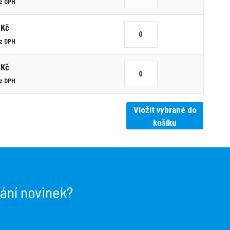
ez DPH
 Kč
ez DPH
 Kč
ez DPH
Vložit vybrané do
košíku
lání novinek?