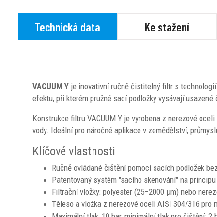
Technická data
Ke stažení
VACUUM Y
je inovativní ručně čistitelný filtr s technolo
efektu, při kterém pružné sací podložky vysávají usazené č
Konstrukce filtru VACUUM Y je vyrobena z nerezové oceli A
vody. Ideální pro náročné aplikace v zemědělství, průmys
Klíčové vlastnosti
Ručně ovládané čištění pomocí sacích podložek bez
Patentovaný systém "sacího skenování" na principu
Filtrační vložky: polyester (25–2000 μm) nebo nere
Těleso a vložka z nerezové oceli AISI 304/316 pro 
Maximální tlak: 10 bar, minimální tlak pro čištění: 2 