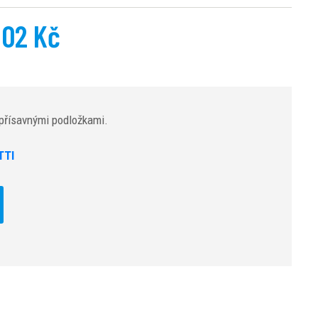
902 Kč
s přísavnými podložkami.
TTI