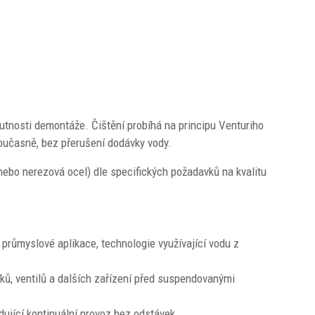
 nutnosti demontáže. Čištění probíhá na principu Venturiho
 současně, bez přerušení dodávky vody.
 nebo nerezová ocel) dle specifických požadavků na kvalitu
 průmyslové aplikace, technologie využívající vodu z
ků, ventilů a dalších zařízení před suspendovanými
ující kontinuální provoz bez odstávek.