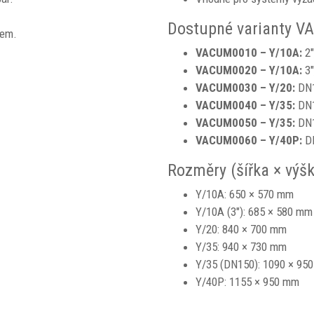
Dostupné varianty V
lem.
VACUM0010 – Y/10A:
2"
VACUM0020 – Y/10A:
3"
VACUM0030 – Y/20:
DN1
VACUM0040 – Y/35:
DN1
VACUM0050 – Y/35:
DN1
VACUM0060 – Y/40P:
DN
Rozměry (šířka × výš
Y/10A: 650 × 570 mm
Y/10A (3"): 685 × 580 mm
Y/20: 840 × 700 mm
Y/35: 940 × 730 mm
Y/35 (DN150): 1090 × 95
Y/40P: 1155 × 950 mm