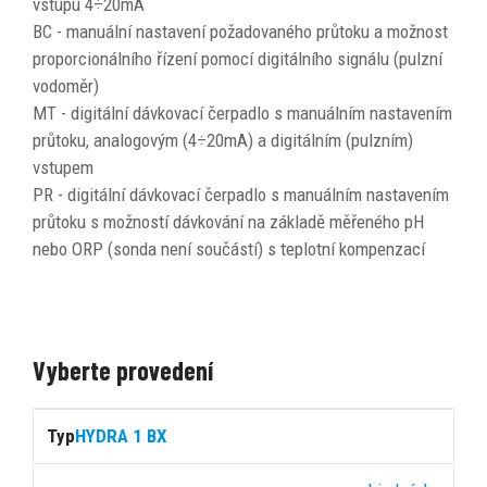
vstupu 4÷20mA
BC - manuální nastavení požadovaného průtoku a možnost
proporcionálního řízení pomocí digitálního signálu (pulzní
vodoměr)
MT - digitální dávkovací čerpadlo s manuálním nastavením
průtoku, analogovým (4÷20mA) a digitálním (pulzním)
vstupem
PR - digitální dávkovací čerpadlo s manuálním nastavením
průtoku s možností dávkování na základě měřeného pH
nebo ORP (sonda není součástí) s teplotní kompenzací
Vyberte provedení
Cena
HYDRA 1 BX
s