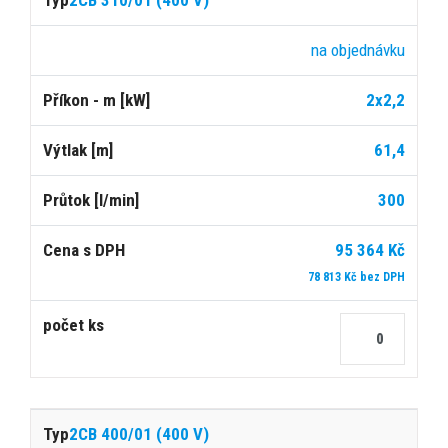
2CB 310/01 (400 V)
na objednávku
2x2,2
61,4
300
95 364 Kč
78 813 Kč bez DPH
2CB 400/01 (400 V)