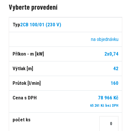
Vyberte provedení
Cena
2CB 100/01 (230 V)
s
Typ
Dostupnost
Příkon
Výtlak
Průtok
DPH
na objednávku
2x0,74
[kW]
[m]
[l/min]
42
160
78 966 Kč
65 261 Kč bez DPH