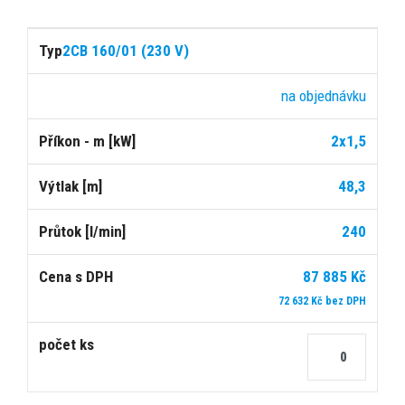
2CB 160/01 (230 V)
na objednávku
2x1,5
48,3
240
87 885 Kč
72 632 Kč bez DPH