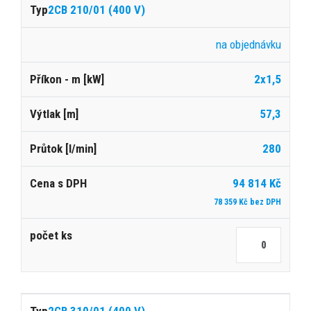
2CB 210/01 (400 V)
na objednávku
2x1,5
57,3
280
94 814 Kč
78 359 Kč bez DPH