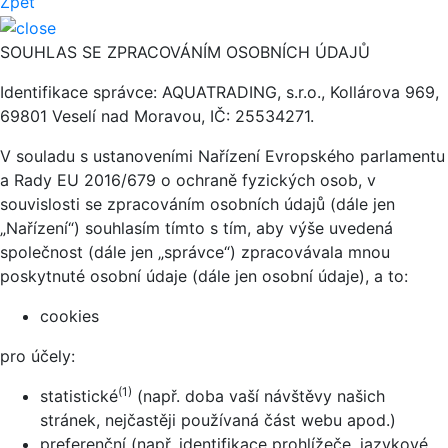
Zpět
SOUHLAS SE ZPRACOVÁNÍM OSOBNÍCH ÚDAJŮ
Identifikace správce: AQUATRADING, s.r.o., Kollárova 969,
69801 Veselí nad Moravou, IČ: 25534271.
V souladu s ustanoveními Nařízení Evropského parlamentu
a Rady EU 2016/679 o ochraně fyzických osob, v
souvislosti se zpracováním osobních údajů (dále jen
„Nařízení“) souhlasím tímto s tím, aby výše uvedená
společnost (dále jen „správce“) zpracovávala mnou
poskytnuté osobní údaje (dále jen osobní údaje), a to:
cookies
pro účely:
(1)
statistické
(např. doba vaší návštěvy našich
stránek, nejčastěji používaná část webu apod.)
preferenční (např. identifikace prohlížeče, jazykové